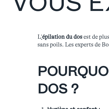
VOUS E
L
'
épilation du dos
est de plu
sans poils. Les experts de B
POURQUOI
DOS ?