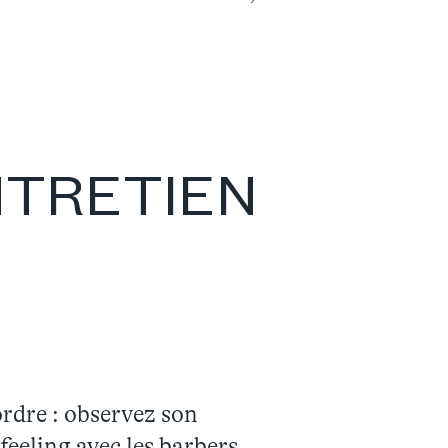
NTRETIEN
’ordre : observez son
 feeling avec les barbers